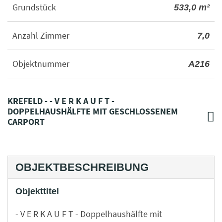
Grundstück
533,0 m²
Anzahl Zimmer
7,0
Objektnummer
A216
KREFELD - - V E R K A U F T -
DOPPELHAUSHÄLFTE MIT GESCHLOSSENEM
CARPORT
OBJEKTBESCHREIBUNG
Objekttitel
- V E R K A U F T - Doppelhaushälfte mit