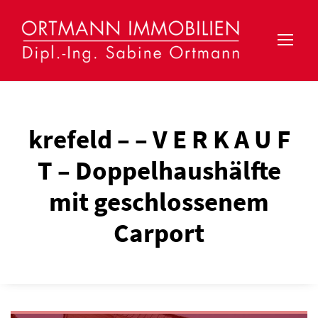
krefeld – – V E R K A U F
T – Doppelhaushälfte
mit geschlossenem
Carport