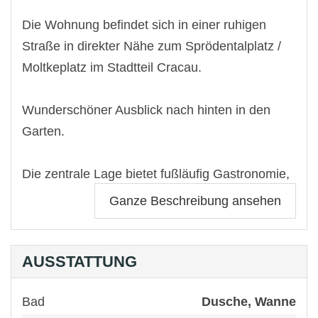
Die Wohnung befindet sich in einer ruhigen
Straße in direkter Nähe zum Sprödentalplatz /
Moltkeplatz im Stadtteil Cracau.
Wunderschöner Ausblick nach hinten in den
Garten.
Die zentrale Lage bietet fußläufig Gastronomie,
sowie Einkaufsmöglichkeiten für den täglichen
Ganze Beschreibung ansehen
Bedarf.
Sehr gute Verkehrsanbindungen mit öffentlichen
AUSSTATTUNG
Verkehrsmitteln.
Bad
Dusche, Wanne