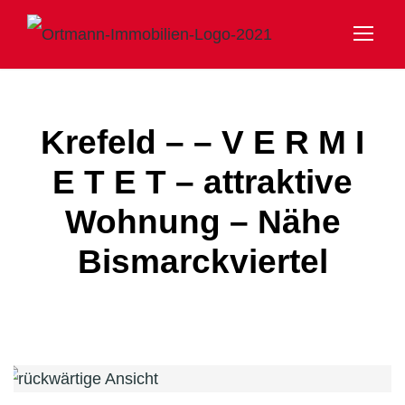
Krefeld – – V E R M I
E T E T – attraktive
Wohnung – Nähe
Bismarckviertel