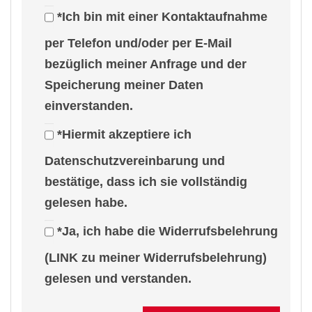
*Ich bin mit einer Kontaktaufnahme
Sonstige_angaben
per Telefon und/oder per E-Mail
Die mir zur Verfügung gestellten Unterlagen und
bezüglich meiner Anfrage und der
Angaben des Eigentümers dienten zur
Speicherung meiner Daten
Erstellung dieses Exposés. Ich bitte um
einverstanden.
Verständnis, dass ich trotz sorgfältiger Prüfung,
*Hiermit akzeptiere ich
keine Gewähr für deren Richtigkeit übernehmen
kann.
Datenschutzvereinbarung und
bestätige, dass ich sie vollständig
LIEBE MIETINTERESSENTEN: Wenn Sie uns
gelesen habe.
eine E-Mail-Anfrage senden, möchten wir Sie
*Ja, ich habe die Widerrufsbelehrung
bitten, uns Ihren Namen sowie eine
(LINK zu meiner Widerrufsbelehrung)
Telefonnummer mitzuteilen. Danke!
gelesen und verstanden.