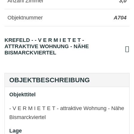
Anzahl Zimmer
3,0
Objektnummer
A704
KREFELD - - V E R M I E T E T -
ATTRAKTIVE WOHNUNG - NÄHE
BISMARCKVIERTEL
OBJEKTBESCHREIBUNG
Objekttitel
- V E R M I E T E T - attraktive Wohnung - Nähe
Bismarckviertel
Lage