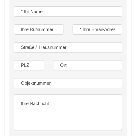
Duschbad,
Schlafzimmer, 1 Kinderzimmer
großzügiges Wohn.- Esszimmer mit Zugang zur
Loggia
eigener Kellerraum
allgemeine Kellerräume:
Waschküche mit sep. Waschmaschinen.-
Trocknerplätzen
Abstellraum für Fahrräder
Es handelt sich um ein modernes Wohnhaus
Baujahr 1993, mit 4 Vollgeschossen und 19
Wohneinheiten.