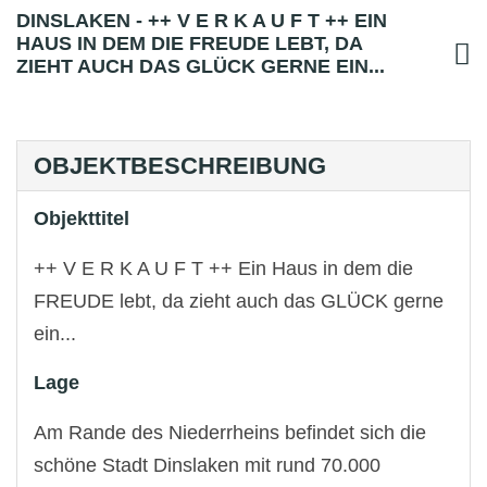
DINSLAKEN - ++ V E R K A U F T ++ EIN
HAUS IN DEM DIE FREUDE LEBT, DA
ZIEHT AUCH DAS GLÜCK GERNE EIN...
OBJEKTBESCHREIBUNG
Objekttitel
++ V E R K A U F T ++ Ein Haus in dem die
FREUDE lebt, da zieht auch das GLÜCK gerne
ein...
Lage
Am Rande des Niederrheins befindet sich die
schöne Stadt Dinslaken mit rund 70.000