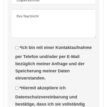
2 Kellerräume und ein Heizungsraum
Heizung: Baujahr des Wärmeerzeugers 1995
Energieträger: Heizöl
Direkt am Haus befindet sich eine Garage mit
*Ich bin mit einer Kontaktaufnahme
langer Auffahrt.
per Telefon und/oder per E-Mail
Das Grundstück ist komplett eingezäunt.
bezüglich meiner Anfrage und der
Speicherung meiner Daten
Objektbeschreibung
einverstanden.
Ein Haus in dem die Freude lebt, zieht auch das
*Hiermit akzeptiere ich
Glück gerne ein…
Datenschutzvereinbarung und
bestätige, dass ich sie vollständig
Ideal für die junge Familie: