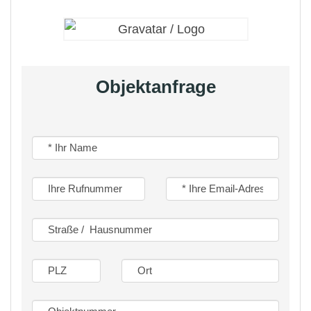
folgende Gewerke wurden bereits modernisiert:
Erneuerung des Daches im Anbau 1970er
Erneuerung der Stromversorgung 1977
Objektanfrage
Erneuerung der Abwasserleitungen 1980er
Erneuerung fast aller Fenster 1982
(Kunststoff/Isolierglas)
Erneuerung des Daches Haupthaus 1985
Erneuerung Badezimmer 1988
Erneuerung der Heizung 1995
Verputzen und Dämmung der Fassade 2002
letzte Modernisierung 2015 – Erneuerung der
Küche
Das Haupthaus ist unterkellert: