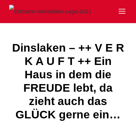
Dinslaken – ++ V E R
K A U F T ++ Ein
Haus in dem die
FREUDE lebt, da
zieht auch das
GLÜCK gerne ein…