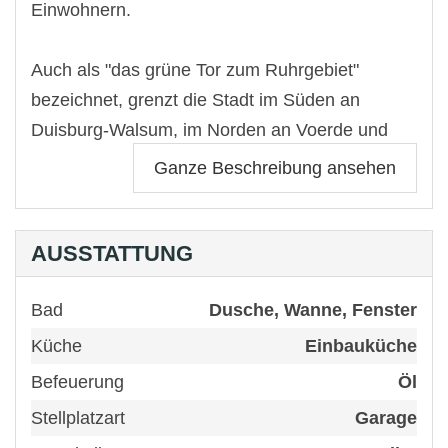
Einwohnern.
Auch als "das grüne Tor zum Ruhrgebiet"
bezeichnet, grenzt die Stadt im Süden an
Duisburg-Walsum, im Norden an Voerde und
Hünxe, im Osten an Gladbeck und im Westen
Ganze Beschreibung ansehen
an den Rhein.
Dinslaken ist als Wohnort sehr beliebt, da sich
AUSSTATTUNG
hier idyllisches Wohnen und das Arbeiten in den
lebendigen Ballungsräumen des Ruhrgebiets
Bad
Dusche, Wanne, Fenster
sehr gut kombinieren lassen.
Küche
Einbauküche
Befeuerung
Öl
Die Innenstadt präsentiert sich einladend und
Stellplatzart
Garage
gemütlich. Zwischen Neutor und der