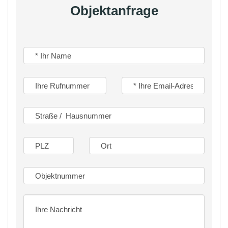
Villencharakter
Objektanfrage
Diese Wohnung liegt im Erdgeschoss eines
sehr gepflegten Mehrfamilienhauses mit nur 6
Wohneinheiten.
Die grüne Umgebung in fußläufiger Entfernung
zum Krefelder Stadtwald und die gleichzeitig
doch kurze Anbindung an die A57 verbindet
zwei eigentlich nicht kompatible Dinge: Ruhe
und Zentralität.
Eine absolut ideale Wohnung für zwei
Menschen, die gern komfortabel und in
klassischem Ambiente leben möchten, ein