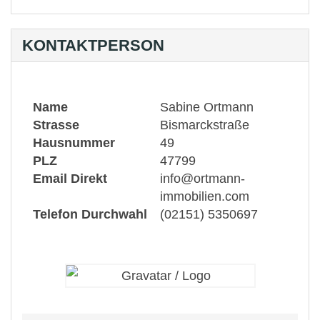
moderne Türen, z. B. zum Wohnzimmer
Doppel-Ganzglastüren
KONTAKTPERSON
Wohnbereich lichtdurchflutet durch raumhohe
Fenster - Einblicke - Ausblicke - Gemütlichkeit
Name
Sabine Ortmann
diverse Einbauschränke
Strasse
Bismarckstraße
Hausnummer
49
komfortables Bad mit luxuriösem Chic
PLZ
47799
Email Direkt
info@ortmann-
immobilien.com
sehr schön gestalteter Garten mit Terrasse und
Telefon Durchwahl
(02151) 5350697
Gartenhäuschen
Objektbeschreibung
architektonisch hochwertiges Wohnhaus mit