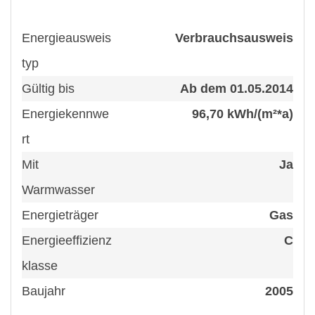
vom Wohnbereich führt eine Wendel-Treppe in
den Schlafbereich
Energieausweis
Verbrauchsausweis
typ
Das Bad: der Ort im Alltag an der man sich vom
Gültig bis
Ab dem 01.05.2014
Alltag erholen kann - ein privates Refugium -
dunkles Holz & helle Fliesen
Energiekennwe
96,70 kWh/(m²*a)
rt
und sonst?
Mit
Ja
Warmwasser
klare Strukturen Design-orientiert, individuell,
Energieträger
Gas
naturverbunden ein spannungsreicher Mix, der
auch das Auge erfreut:
Energieeffizienz
C
klasse
hochwertige Bodenbeläge
Baujahr
2005