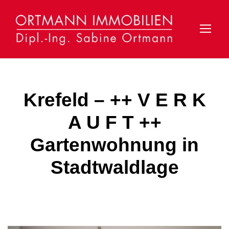
Krefeld – ++ V E R K
A U F T ++
Gartenwohnung in
Stadtwaldlage