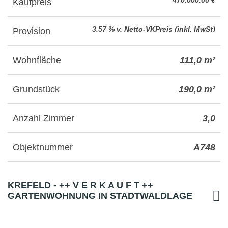
470.000,00 €
Kaufpreis
3,57 % v. Netto-VKPreis (inkl. MwSt)
Provision
Wohnfläche
111,0 m²
Grundstück
190,0 m²
Anzahl Zimmer
3,0
Objektnummer
A748
KREFELD - ++ V E R K A U F T ++
GARTENWOHNUNG IN STADTWALDLAGE