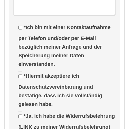
Faible für eine wirklich wunderschöne grüne
Umgebung haben und ihr privates Umfeld gern
aus einem Guss mögen.
*Ich bin mit einer Kontaktaufnahme
per Telefon und/oder per E-Mail
Die Wohnung, in die man sich mit dem ersten
bezüglich meiner Anfrage und der
Blick verlieben kann, wenn man auf der Suche
Speicherung meiner Daten
nach einer harmonischen, geschmackvollen und
einverstanden.
vollkommen zeitlosen Ausstattung ist.
*Hiermit akzeptiere ich
Diese Wohnungbietet einen perfekten Platz zum
Datenschutzvereinbarung und
Leben und die kleine, feine
bestätige, dass ich sie vollständig
Eigentümergemeinschaft garantiert Privatsphäre
gelesen habe.
und Wohlfühlgarantie.
*Ja, ich habe die Widerrufsbelehrung
Nähere Informationen zum Objekt übersenden
(LINK zu meiner Widerrufsbelehrung)