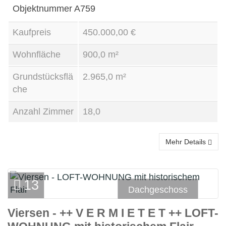
Objektnummer
A759
Kaufpreis
450.000,00 €
Wohnfläche
900,0 m²
Grundstücksflä
2.965,0 m²
che
Anzahl Zimmer
18,0
Mehr Details
13
Dachgeschoss
Viersen - ++ V E R M I E T E T ++ LOFT-
Miete