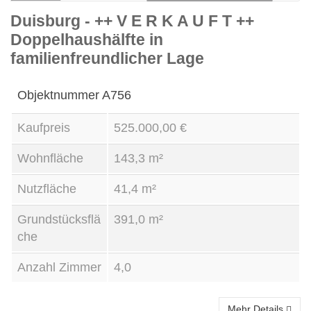
Duisburg - ++ V E R K A U F T ++
Kauf
Doppelhaushälfte in
familienfreundlicher Lage
Objektnummer
A756
Kaufpreis
525.000,00 €
Wohnfläche
143,3 m²
Nutzfläche
41,4 m²
Grundstücksflä
391,0 m²
che
Anzahl Zimmer
4,0
Mehr Details