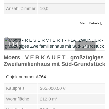
Anzahl Zimmer
10,0
Mehr Details
14
Haus
Moers - V E R K A U F T - großzügiges
Kauf
Zweifamilienhaus mit Süd-Grundstück
Objektnummer
A764
Kaufpreis
365.000,00 €
Wohnfläche
212,0 m²