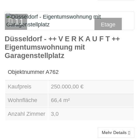
11
Etage
Düsseldorf - ++ V E R K A U F T ++
Kauf
Eigentumswohnung mit
Garagenstellplatz
Objektnummer
A762
Kaufpreis
250.000,00 €
Wohnfläche
66,4 m²
Anzahl Zimmer
3,0
Mehr Details