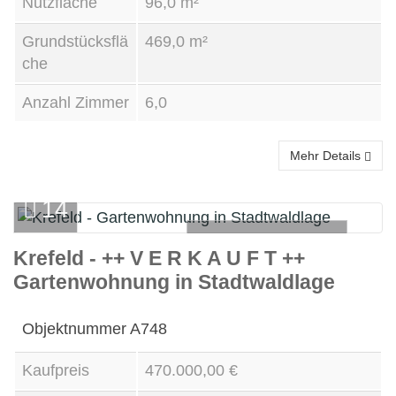
Nutzfläche
96,0 m²
Grundstücksflä
469,0 m²
che
Anzahl Zimmer
6,0
Mehr Details
14
ERDGESCHOSS
Krefeld - ++ V E R K A U F T ++
Gartenwohnung in Stadtwaldlage
Kauf
Objektnummer
A748
Kaufpreis
470.000,00 €