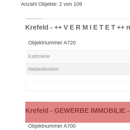
Anzahl Objekte:
2 von 109
4
Krefeld - ++ V E R M I E T E T ++
Objektnummer
A720
Kaltmiete
Nebenkosten
9
Krefeld - GEWERBE IMMOBILIE
Objektnummer
A700