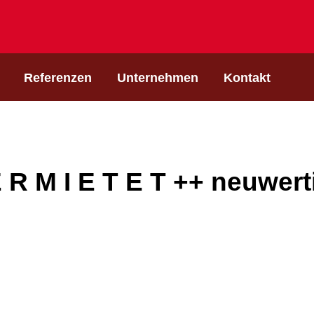
Referenzen
Unternehmen
Kontakt
E R M I E T E T ++ neuwert