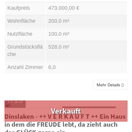
Kaufpreis
473.000,00 €
Wohnfläche
200,0 m²
Nutzfläche
100,0 m²
Grundstücksflä
528,0 m²
che
Anzahl Zimmer
6,0
Mehr Details
15
Verkauft
Doppelhaushälfte
Dinslaken - ++ V E R K A U F T ++ Ein Haus
in dem die FREUDE lebt, da zieht auch
Kauf