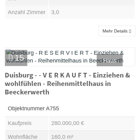
Anzahl Zimmer
3,0
Mehr Details
15
Haus
Duisburg - - V E R K A U F T - Einziehen &
Kauf
wohlfühlen - Reihenmittelhaus in
Beeckerwerth
Objektnummer
A755
Kaufpreis
280.000,00 €
Wohnfläche
160,0 m²