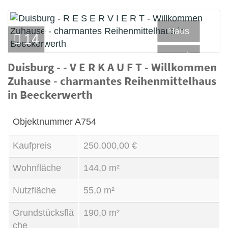
Haus
14
Kauf
Duisburg - - V E R K A U F T - Willkommen
Zuhause - charmantes Reihenmittelhaus
in Beeckerwerth
Objektnummer
A754
Kaufpreis
250.000,00 €
Wohnfläche
144,0 m²
Nutzfläche
55,0 m²
Grundstücksflä
190,0 m²
che