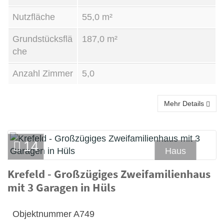
Nutzfläche
55,0 m²
Grundstücksflä
187,0 m²
che
Anzahl Zimmer
5,0
Mehr Details
14
Haus
Krefeld - Großzügiges Zweifamilienhaus
Kauf
mit 3 Garagen in Hüls
Objektnummer
A749