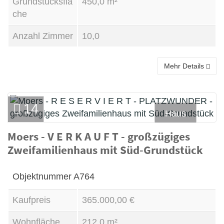
Grundstücksflä
450,0 m²
che
Anzahl Zimmer
10,0
Mehr Details
14
Haus
Moers - V E R K A U F T - großzügiges
Kauf
Zweifamilienhaus mit Süd-Grundstück
Objektnummer
A764
Kaufpreis
365.000,00 €
Wohnfläche
212,0 m²