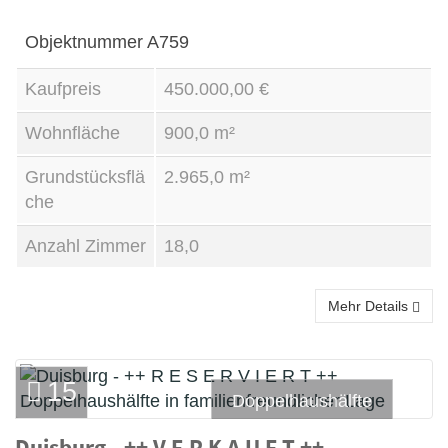
Objektnummer
A759
Kaufpreis
450.000,00 €
Wohnfläche
900,0 m²
Grundstücksflä
2.965,0 m²
che
Anzahl Zimmer
18,0
Mehr Details
15
Doppelhaushälfte
Duisburg - ++ V E R K A U F T ++